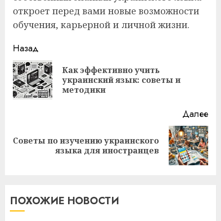
откроет перед вами новые возможности
обучения, карьерной и личной жизни.
Навигация
Назад
записи
Как эффективно учить
Пр
украинский язык: советы и
за
методики
Далее
Советы по изучению украинского
Следующая
языка для иностранцев
запись:
ПОХОЖИЕ НОВОСТИ