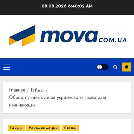
Перейти
08.08.2026
6:40:02 AM
к
содержимому
Основное
меню
Главная
Гайды
Обзор лучших курсов украинского языка для
начинающих
Гайды
Рекомендации
Статьи